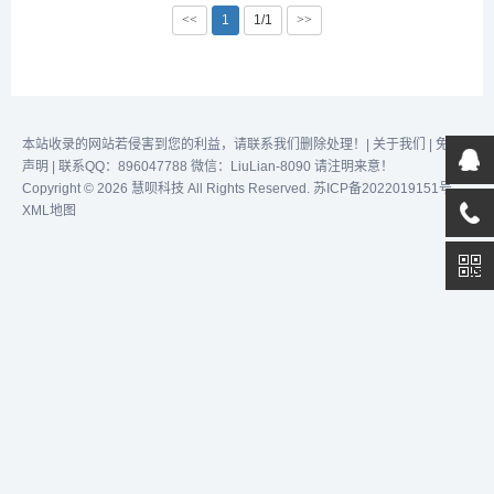
论用户的技术水平如何，都
论用户的技术水平如何，都
<<
1
1/1
>>
可以利用这款工具中的生成
可以利用这款工具中的生成
式人工智能来生成课程。
式人工智能来生成课程。
Learning Studio AI支持包括
Learning Studio AI支持包括
阿拉伯语、希腊语、英语、
阿拉伯语、希腊语、英语、
法语、德语、希伯来语在
法语、德语、希伯来语在
内...
内...
本站收录的网站若侵害到您的利益，请联系我们删除处理！|
关于我们
|
免责
声明
| 联系QQ：896047788 微信：LiuLian-8090 请注明来意！
Copyright © 2026 慧呗科技 All Rights Reserved.
苏ICP备2022019151号
XML地图