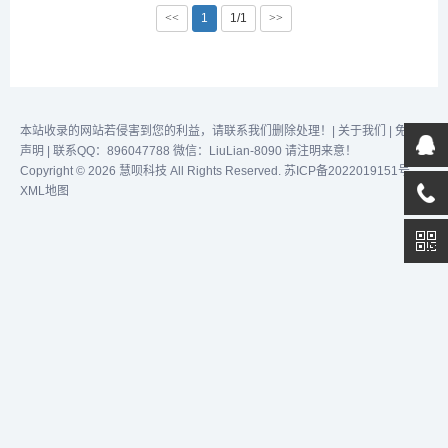
短视频，同时也包含基于单
<<
1
1/1
>>
个视频素材或多个视频素材
自动混剪批量生成多个不同
的短视频。软件的主要功能
有：文本转视频（分无素材
和有素材模式）、视频配音
配字幕、文本转语音字幕、
本站收录的网站若侵害到您的利益，请联系我们删除处理！|
关于我们
|
免责
视频转GIF动...
声明
| 联系QQ：896047788 微信：LiuLian-8090 请注明来意！
Copyright © 2026 慧呗科技 All Rights Reserved.
苏ICP备2022019151号
XML地图